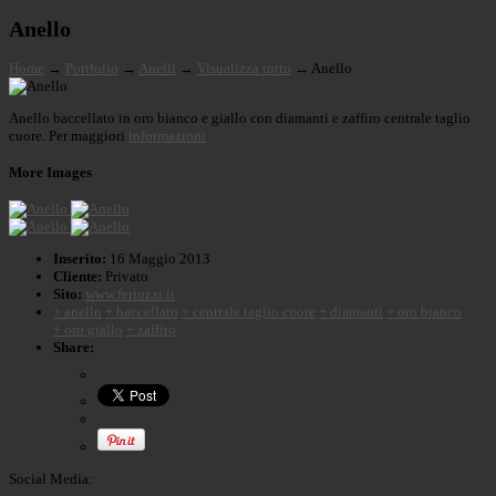
Anello
Home
→
Portfolio
→
Anelli
→
Visualizza tutto
→
Anello
Anello baccellato in oro bianco e giallo con diamanti e zaffiro centrale taglio
cuore. Per maggiori
informazioni
More Images
Inserito:
16 Maggio 2013
Cliente:
Privato
Sito:
www.feriozzi.it
+ anello
+ baccellato
+ centrale taglio cuore
+ diamanti
+ oro bianco
+ oro giallo
+ zaffiro
Share:
Social Media: