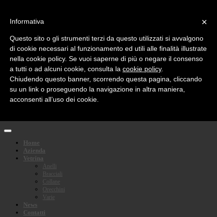
Social Media:
×
Informativa
email
facebook
Questo sito o gli strumenti terzi da questo utilizzati si avvalgono
rss
twitter
di cookie necessari al funzionamento ed utili alle finalità illustrate
nella cookie policy. Se vuoi saperne di più o negare il consenso
Languages:
a tutti o ad alcuni cookie, consulta la
cookie policy
.
Chiudendo questo banner, scorrendo questa pagina, cliccando
F.F. Feriozzi
su un link o proseguendo la navigazione in altra maniera,
acconsenti all’uso dei cookie.
A Roma dal 1970 Feriozzi propone con passione e impegno il meglio della gioielleria
italiana
Home
Azienda
Vetrina
Anelli
Bracciali
Collane
Orecchini
Varie
News
Contatti