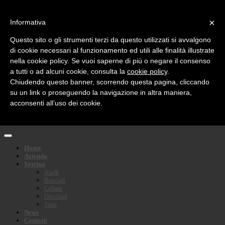
Social Media:
×
Informativa
email
facebook
Questo sito o gli strumenti terzi da questo utilizzati si avvalgono
rss
twitter
di cookie necessari al funzionamento ed utili alle finalità illustrate
nella cookie policy. Se vuoi saperne di più o negare il consenso
Languages:
a tutti o ad alcuni cookie, consulta la
cookie policy
.
Chiudendo questo banner, scorrendo questa pagina, cliccando
F.F. Feriozzi
su un link o proseguendo la navigazione in altra maniera,
acconsenti all’uso dei cookie.
A Roma dal 1970 Feriozzi propone con passione e impegno il meglio della gioielleria
italiana
Home
Azienda
Vetrina
Anelli
Bracciali
Collane
Orecchini
Varie
News
Contatti