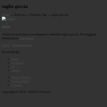
taglio goccia
Home
→
Archives
→
Portfolio Tag
→
taglio goccia
Anello
Anello in oro bianco con diamanti e smeraldo taglio goccia. Per maggiori
informazioni
[read more]
Anelli
,
Visualizza tutto
Social Media:
email
facebook
rss
twitter
Privacy Policy
Cookie Policy
Contatti
Copyright © 1970 - 2018 F.F. Feriozzi