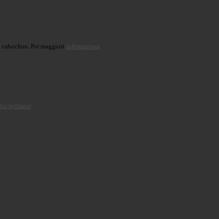
a e cabochon. Per maggiori
informazioni
lio brillante