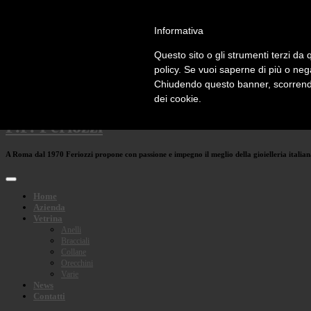
Social Media:
Informativa
email
facebook
Questo sito o gli strumenti terzi da q
rss
twitter
policy. Se vuoi saperne di più o neg
Chiudendo questo banner, scorrendo
Languages:
dei cookie.
F.F. Feriozzi
A Roma dal 1970 Feriozzi propone con passione e impegno il meglio della gioielleria italia
Home
Azienda
Vetrina
Anelli
Bracciali
Collane
Orecchini
Varie
News
Contatti