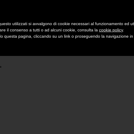
uesto utilizzati si avvalgono di cookie necessari al funzionamento ed utili 
are il consenso a tutti o ad alcuni cookie, consulta la
cookie policy
.
 questa pagina, cliccando su un link o proseguendo la navigazione in a
na