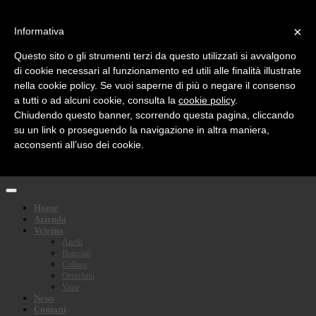
Social Media:
×
Informativa
email
facebook
Questo sito o gli strumenti terzi da questo utilizzati si avvalgono
rss
twitter
di cookie necessari al funzionamento ed utili alle finalità illustrate
nella cookie policy. Se vuoi saperne di più o negare il consenso
Languages:
a tutti o ad alcuni cookie, consulta la
cookie policy
.
Chiudendo questo banner, scorrendo questa pagina, cliccando
F.F. Feriozzi
su un link o proseguendo la navigazione in altra maniera,
acconsenti all’uso dei cookie.
A Roma dal 1970 Feriozzi propone con passione e impegno il meglio della gioielleria
italiana
Home
Azienda
Vetrina
Anelli
Bracciali
Collane
Orecchini
Varie
News
Contatti